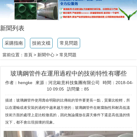
新聞列表
采購指南
技術文檔
常見問題
當前位置：
首頁
>
新聞中心
>
常見問題
玻璃鋼管件在運用過程中的技術特性有哪些
作者：hengke
來源：河北歐意科技集團有限公司
時間：2018-04-
10 09:05
訪問量：85
描述：玻璃鋼管件使用壽命明顯的比傳統的管件要更長一點，質量比較輕，所
以在運輸或者安裝的過程中越來越方便的；玻璃鋼管件在耐腐蝕性和耐高低溫
技術方面的處理上是比較徹底的，因此無論擺放在露天條件下還是高低溫的情
況下，都不會出現損壞的現象。